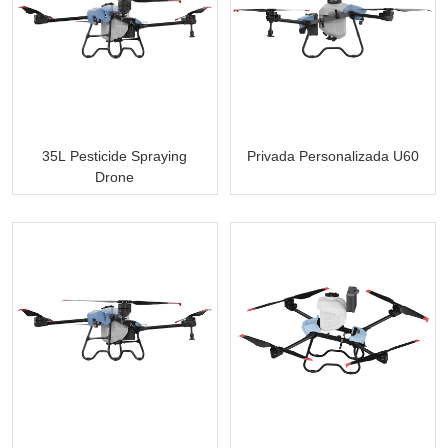
método de pulverização UAV Reduz Muito o Risco de contacto
causado PELA recolha de pessoal.
35L Pesticide Spraying
Privada Personalizada U60
Drone