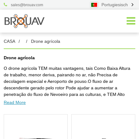
Portugiesisch
sales@brouav.com
CASA
/
/
Drone agrícola
Drone agrícola
O drone agrícola TEM muitas vantagens, tais Como Baixa Altura
de trabalho, menor deriva, pairando no ar, não Precisa de
decolagem especial e Aeroporto de pouso.O fluxo de ar
descendente gerado pelo rotor Pode ajudar a aumentar a
penetração do fluxo de Nevoeiro para as culturas, e TEM Alto
Efeito de prevenção e controle.A operação de controlo remoto
Read More
Pode evitar o Risco de exposição AOS pesticidas e melhorar a
segurança Da operação de pulverização.Além disso, a tecnologia
de pulverização de helicóptero eléctrico não tripulado Pode salvar
pelo Menos cinquenta% do USO de pesticidas e salvar 90% do
consumo de água, o que reduzirá Muito o custo DOS recursos.O