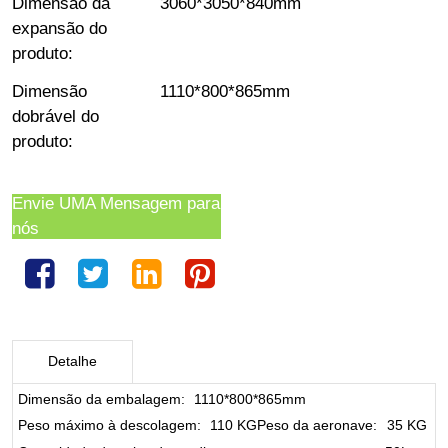
Dimensão da
3060*3050*840mm
expansão do
produto
:
Dimensão
1110*800*865mm
dobrável do
produto
:
Envie UMA Mensagem para
nós
Detalhe
Dimensão da embalagem
:
1110*800*865mm
Peso máximo à descolagem
:
110 KG
Peso da aeronave
:
35 KG