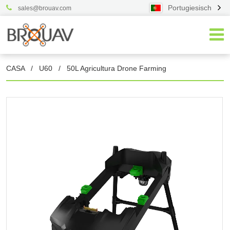
Portugiesisch
sales@brouav.com
CASA
/
U60
/
50L Agricultura Drone Farming