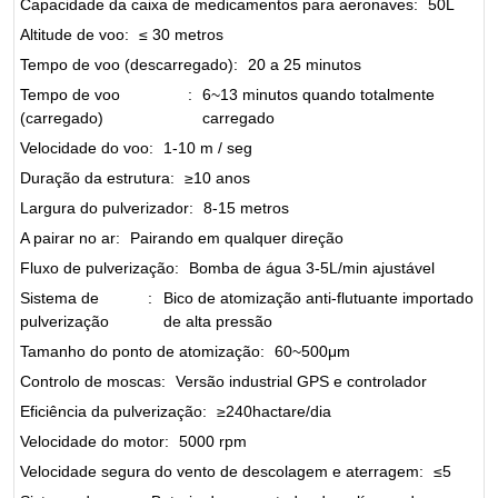
Capacidade da caixa de medicamentos para aeronaves
:
50L
Altitude de voo
:
≤ 30 metros
Tempo de voo (descarregado)
:
20 a 25 minutos
Tempo de voo
:
6~13 minutos quando totalmente
(carregado)
carregado
Velocidade do voo
:
1-10 m / seg
Duração da estrutura
:
≥10 anos
Largura do pulverizador
:
8-15 metros
A pairar no ar
:
Pairando em qualquer direção
Fluxo de pulverização
:
Bomba de água 3-5L/min ajustável
Sistema de
:
Bico de atomização anti-flutuante importado
pulverização
de alta pressão
Tamanho do ponto de atomização
:
60~500μm
Controlo de moscas
:
Versão industrial GPS e controlador
Eficiência da pulverização
:
≥240hactare/dia
Velocidade do motor
:
5000 rpm
Velocidade segura do vento de descolagem e aterragem
:
≤5