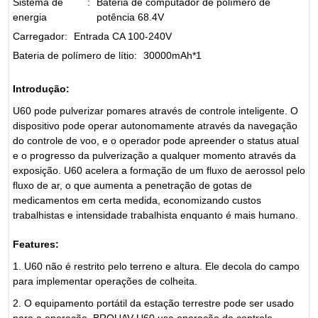
Sistema de
:
Bateria de computador de polímero de
energia
potência 68.4V
Carregador
:
Entrada CA 100-240V
Bateria de polímero de lítio
:
30000mAh*1
Introdução:
U60 pode pulverizar pomares através de controle inteligente. O
dispositivo pode operar autonomamente através da navegação
do controle de voo, e o operador pode apreender o status atual
e o progresso da pulverização a qualquer momento através da
exposição. U60 acelera a formação de um fluxo de aerossol pelo
fluxo de ar, o que aumenta a penetração de gotas de
medicamentos em certa medida, economizando custos
trabalhistas e intensidade trabalhista enquanto é mais humano.
Features:
1. U60 não é restrito pelo terreno e altura. Ele decola do campo
para implementar operações de colheita.
2. O equipamento portátil da estação terrestre pode ser usado
para a operação. BROUAV U60 usa operação de controle